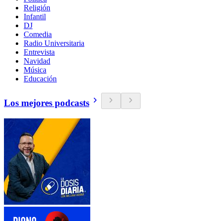
Religión
Infantil
DJ
Comedia
Radio Universitaria
Entrevista
Navidad
Música
Educación
Los mejores podcasts