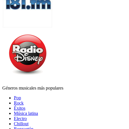
Géneros musicales más populares
Pop
Rock
Éxitos
Música latina
Electro
Chillout
Reggaetón