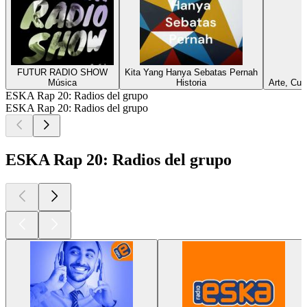
FUTUR RADIO SHOW
Kita Yang Hanya Sebatas Pernah
Música
Historia
Arte, Cur
ESKA Rap 20: Radios del grupo
ESKA Rap 20: Radios del grupo
ESKA Rap 20: Radios del grupo