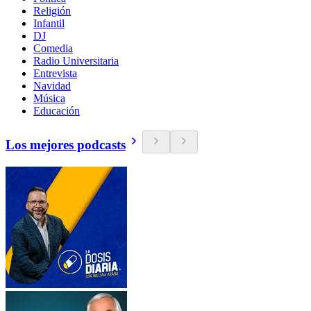
Religión
Infantil
DJ
Comedia
Radio Universitaria
Entrevista
Navidad
Música
Educación
Los mejores podcasts