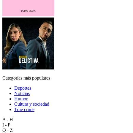
Categorías más populares
Deportes
Noticias
Humor
Cultura y sociedad
True crime
A - H
I - P
Q - Z