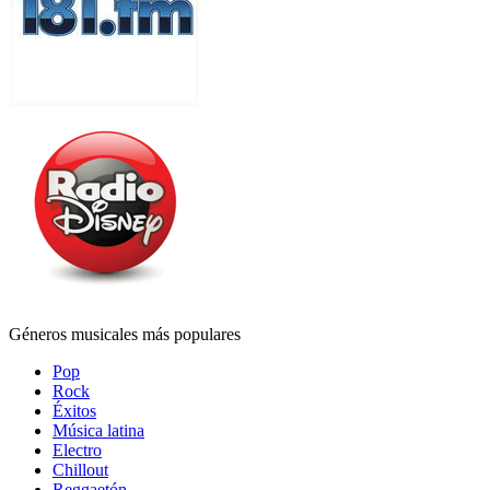
Géneros musicales más populares
Pop
Rock
Éxitos
Música latina
Electro
Chillout
Reggaetón