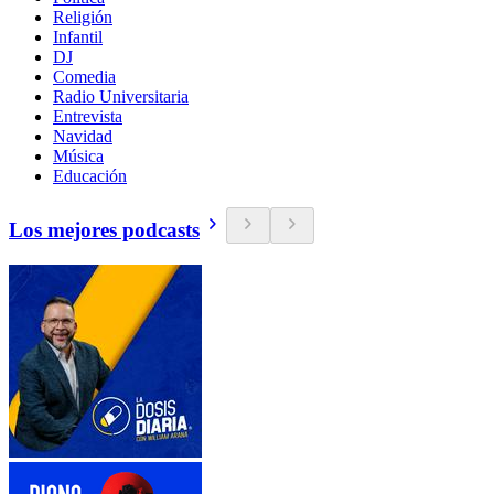
Religión
Infantil
DJ
Comedia
Radio Universitaria
Entrevista
Navidad
Música
Educación
Los mejores podcasts