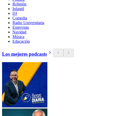
Religión
Infantil
DJ
Comedia
Radio Universitaria
Entrevista
Navidad
Música
Educación
Los mejores podcasts