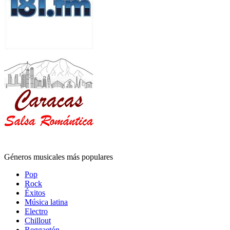
Géneros musicales más populares
Pop
Rock
Éxitos
Música latina
Electro
Chillout
Reggaetón