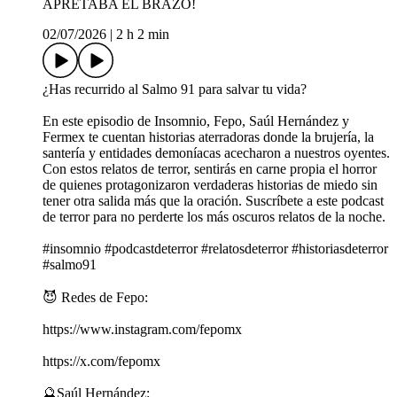
APRETABA EL BRAZO!
02/07/2026
|
2 h 2 min
¿Has recurrido al Salmo 91 para salvar tu vida?
En este episodio de Insomnio, Fepo, Saúl Hernández y
Fermex te cuentan historias aterradoras donde la brujería, la
santería y entidades demoníacas acecharon a nuestros oyentes.
Con estos relatos de terror, sentirás en carne propia el horror
de quienes protagonizaron verdaderas historias de miedo sin
tener otra salida más que la oración. Suscríbete a este podcast
de terror para no perderte los más oscuros relatos de la noche.
#insomnio #podcastdeterror #relatosdeterror #historiasdeterror
#salmo91
😈 Redes de Fepo:
https://www.instagram.com/fepomx
https://x.com/fepomx
🔮Saúl Hernández: