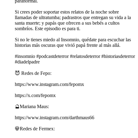
paranormal.
Si crees poder soportar estos relatos de la noche sobre
llamadas de ultratumba; padrastros que entregan su vida a la
santa muerte; y papás que ofrecen a sus bebés a cultos
sombríos. Este episodio es para ti.
Si no le tienes miedo al Insomnio, quédate para escuchar las
historias más oscuras que vivió papá frente al más allá.
#insomnio #podcastdeterror #relatosdeterror #historiasdeterror
#diadelpadre
😈 Redes de Fepo:
https://www.instagram.com/fepomx
https://x.com/fepomx
🔮Mariana Maus:
https://www.instagram.com/darthmaus66
💀Redes de Fermex: