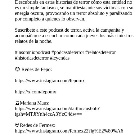
Descubrirás en estas historias de terror cómo esta entidad no
es un simple fantasma, se manifiesta ante sus víctimas con su
energía oscura, provocando un terror absoluto y paralizando
por completo a quienes lo observan.
Suscríbete a este podcast de terror, activa la campanita y
acompáñame a escuchar como cada jueves los más siniestros
relatos de la noche.
#insomniopodcast #podcastdeterror #relatosdeterror
#historiasdeterror #leyendas
😈 Redes de Fepo:
https://www.instagram.com/fepomx
https://x.com/fepomx
🔮Mariana Maus:
https://www.instagram.com/darthmaus666?
igsh=MTJiYnh4czA3YzQ4dw==
💀Redes de Fermex:
https://www.instagram.com/fermex22?ig%E2%80%A6