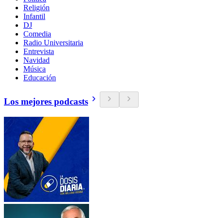
Religión
Infantil
DJ
Comedia
Radio Universitaria
Entrevista
Navidad
Música
Educación
Los mejores podcasts