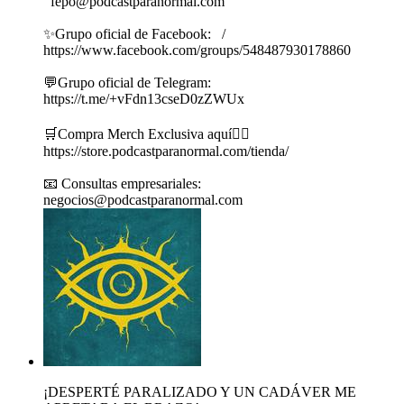
fepo@podcastparanormal.com
✨Grupo oficial de Facebook: /
https://www.facebook.com/groups/548487930178860
💬Grupo oficial de Telegram:
https://t.me/+vFdn13cseD0zZWUx
🛒Compra Merch Exclusiva aquí👇🏼
https://store.podcastparanormal.com/tienda/
📧 Consultas empresariales:
negocios@podcastparanormal.com
¡DESPERTÉ PARALIZADO Y UN CADÁVER ME