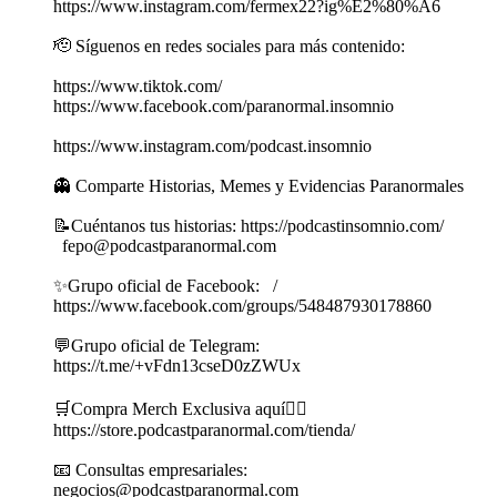
https://www.instagram.com/fermex22?ig%E2%80%A6
🫡 Síguenos en redes sociales para más contenido:
https://www.tiktok.com/
https://www.facebook.com/paranormal.insomnio
https://www.instagram.com/podcast.insomnio
👻 Comparte Historias, Memes y Evidencias Paranormales
📝Cuéntanos tus historias: https://podcastinsomnio.com/
fepo@podcastparanormal.com
✨Grupo oficial de Facebook: /
https://www.facebook.com/groups/548487930178860
💬Grupo oficial de Telegram:
https://t.me/+vFdn13cseD0zZWUx
🛒Compra Merch Exclusiva aquí👇🏼
https://store.podcastparanormal.com/tienda/
📧 Consultas empresariales:
negocios@podcastparanormal.com