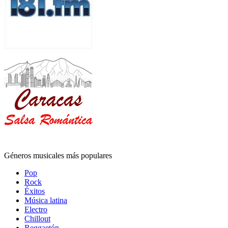
Géneros musicales más populares
Pop
Rock
Éxitos
Música latina
Electro
Chillout
Reggaetón