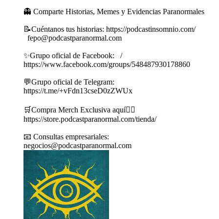
👻 Comparte Historias, Memes y Evidencias Paranormales
📝Cuéntanos tus historias: https://podcastinsomnio.com/
fepo@podcastparanormal.com
✨Grupo oficial de Facebook: /
https://www.facebook.com/groups/548487930178860
💬Grupo oficial de Telegram:
https://t.me/+vFdn13cseD0zZWUx
🛒Compra Merch Exclusiva aquí👇🏼
https://store.podcastparanormal.com/tienda/
📧 Consultas empresariales:
negocios@podcastparanormal.com