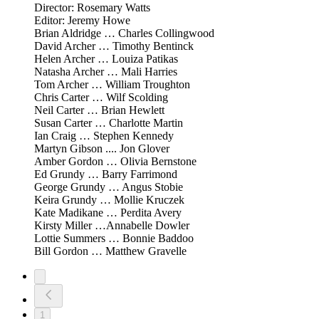
Director: Rosemary Watts
Editor: Jeremy Howe
Brian Aldridge … Charles Collingwood
David Archer … Timothy Bentinck
Helen Archer … Louiza Patikas
Natasha Archer … Mali Harries
Tom Archer … William Troughton
Chris Carter … Wilf Scolding
Neil Carter … Brian Hewlett
Susan Carter … Charlotte Martin
Ian Craig … Stephen Kennedy
Martyn Gibson .... Jon Glover
Amber Gordon … Olivia Bernstone
Ed Grundy … Barry Farrimond
George Grundy … Angus Stobie
Keira Grundy … Mollie Kruczek
Kate Madikane … Perdita Avery
Kirsty Miller …Annabelle Dowler
Lottie Summers … Bonnie Baddoo
Bill Gordon … Matthew Gravelle
1