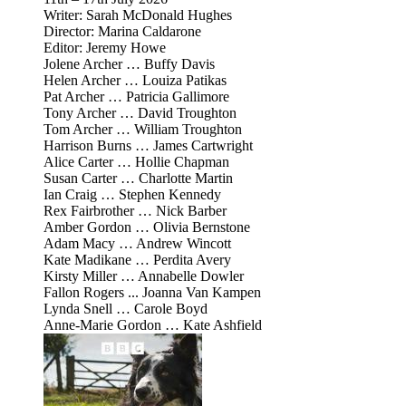
Writer: Sarah McDonald Hughes
Director: Marina Caldarone
Editor: Jeremy Howe
Jolene Archer … Buffy Davis
Helen Archer … Louiza Patikas
Pat Archer … Patricia Gallimore
Tony Archer … David Troughton
Tom Archer … William Troughton
Harrison Burns … James Cartwright
Alice Carter … Hollie Chapman
Susan Carter … Charlotte Martin
Ian Craig … Stephen Kennedy
Rex Fairbrother … Nick Barber
Amber Gordon … Olivia Bernstone
Adam Macy … Andrew Wincott
Kate Madikane … Perdita Avery
Kirsty Miller … Annabelle Dowler
Fallon Rogers ... Joanna Van Kampen
Lynda Snell … Carole Boyd
Anne-Marie Gordon … Kate Ashfield