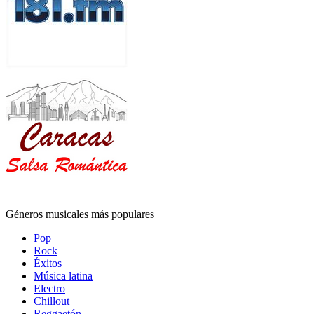
Géneros musicales más populares
Pop
Rock
Éxitos
Música latina
Electro
Chillout
Reggaetón