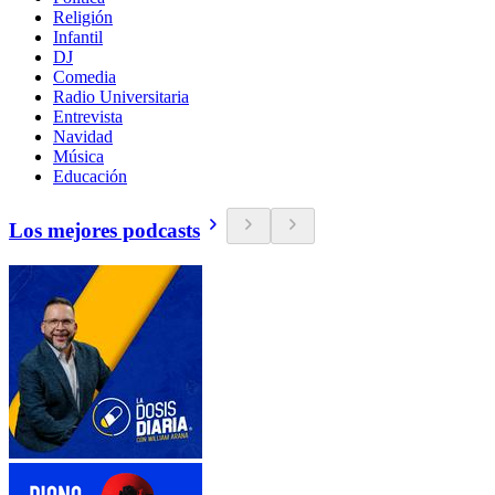
Religión
Infantil
DJ
Comedia
Radio Universitaria
Entrevista
Navidad
Música
Educación
Los mejores podcasts