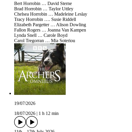
Bert Horrobin … David Sterne
Brad Horrobin … Taylor Uttley
Chelsea Horrobin … Madeleine Leslay
Tracy Horrobin …. Susie Riddell
Elizabeth Pargetter … Alison Dowling
Fallon Rogers … Joanna Van Kampen
Lynda Snell … Carole Boyd
Carol Tregorran … Mia Soteriou
19/07/2026
18/07/2026
|
1 h 12 min
11th – 17th July 2026