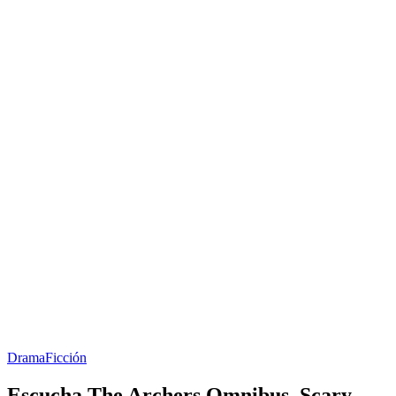
Drama
Ficción
Escucha The Archers Omnibus, Scary