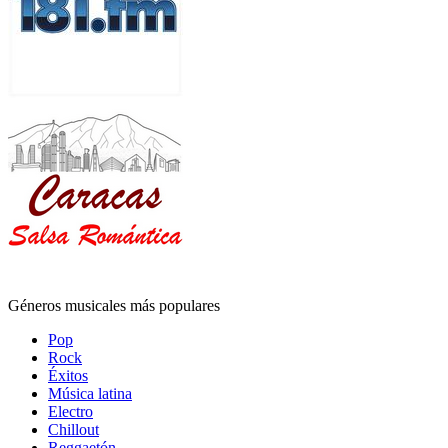
Géneros musicales más populares
Pop
Rock
Éxitos
Música latina
Electro
Chillout
Reggaetón