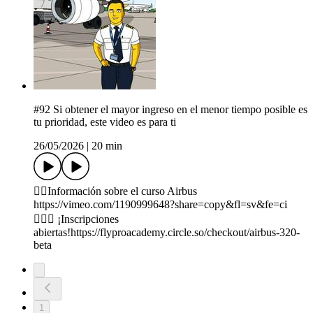
#92 Si obtener el mayor ingreso en el menor tiempo posible es
tu prioridad, este video es para ti
26/05/2026
|
20 min
👇🏼Información sobre el curso Airbus
https://vimeo.com/1190999648?share=copy&fl=sv&fe=ci
👨🏻‍✈️ ¡Inscripciones
abiertas!⁠https://flyproacademy.circle.so/checkout/airbus-320-
beta
1