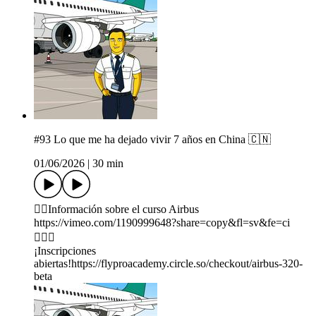
#93 Lo que me ha dejado vivir 7 años en China 🇨🇳
01/06/2026
|
30 min
👇🏼Información sobre el curso Airbus
https://vimeo.com/1190999648?share=copy&fl=sv&fe=ci
👨🏻‍✈️
¡Inscripciones
abiertas!⁠https://flyproacademy.circle.so/checkout/airbus-320-
beta