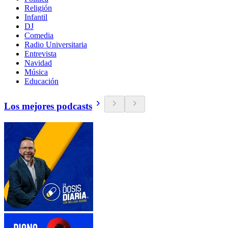
Religión
Infantil
DJ
Comedia
Radio Universitaria
Entrevista
Navidad
Música
Educación
Los mejores podcasts