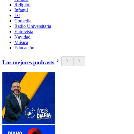
Religión
Infantil
DJ
Comedia
Radio Universitaria
Entrevista
Navidad
Música
Educación
Los mejores podcasts