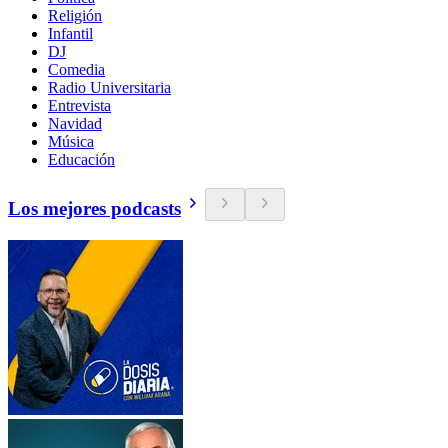
Religión
Infantil
DJ
Comedia
Radio Universitaria
Entrevista
Navidad
Música
Educación
Los mejores podcasts