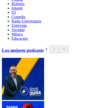
Religión
Infantil
DJ
Comedia
Radio Universitaria
Entrevista
Navidad
Música
Educación
Los mejores podcasts