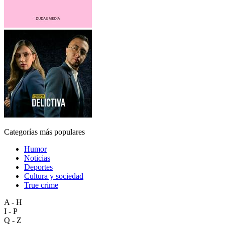
Categorías más populares
Humor
Noticias
Deportes
Cultura y sociedad
True crime
A - H
I - P
Q - Z