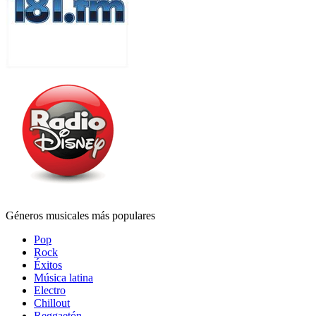
Géneros musicales más populares
Pop
Rock
Éxitos
Música latina
Electro
Chillout
Reggaetón