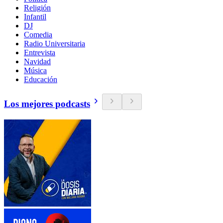
Religión
Infantil
DJ
Comedia
Radio Universitaria
Entrevista
Navidad
Música
Educación
Los mejores podcasts