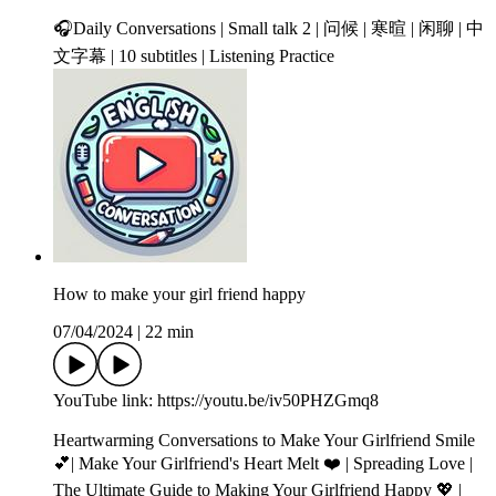
🎧Daily Conversations | Small talk 2 | 问候 | 寒暄 | 闲聊 | 中
文字幕 | 10 subtitles | Listening Practice
How to make your girl friend happy
07/04/2024
|
22 min
YouTube link: https://youtu.be/iv50PHZGmq8
Heartwarming Conversations to Make Your Girlfriend Smile
💕| Make Your Girlfriend's Heart Melt ❤️ | Spreading Love |
The Ultimate Guide to Making Your Girlfriend Happy 💖 |