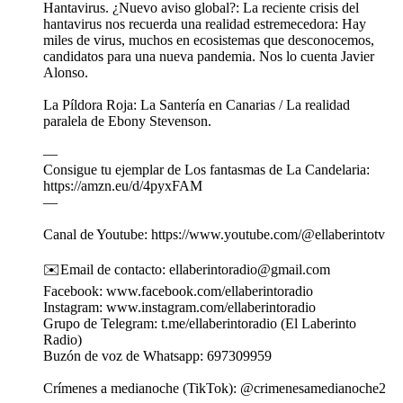
Hantavirus. ¿Nuevo aviso global?: La reciente crisis del
hantavirus nos recuerda una realidad estremecedora: Hay
miles de virus, muchos en ecosistemas que desconocemos,
candidatos para una nueva pandemia. Nos lo cuenta Javier
Alonso.
La Píldora Roja: La Santería en Canarias / La realidad
paralela de Ebony Stevenson.
—
Consigue tu ejemplar de Los fantasmas de La Candelaria:
https://amzn.eu/d/4pyxFAM
—
Canal de Youtube: https://www.youtube.com/@ellaberintotv
✉️Email de contacto: ellaberintoradio@gmail.com
Facebook: www.facebook.com/ellaberintoradio
Instagram: www.instagram.com/ellaberintoradio
Grupo de Telegram: t.me/ellaberintoradio (El Laberinto
Radio)
Buzón de voz de Whatsapp: 697309959
Crímenes a medianoche (TikTok): @crimenesamedianoche2