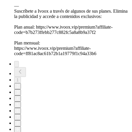
—
Suscríbete a Ivoox a través de algunos de sus planes. Elimina
la publicidad y accede a contenidos exclusivos:
Plan anual: https://www.ivoox.vip/premium?affiliate-
code=b7b273ffebb277c882fc5a8a8b9a37f2
Plan mensual:
https://www.ivoox.vip/premium?affiliate-
code=ff81ac8ac61b72b1a19779f1c94a33b6
1
2
3
4
5
6
7
8
9