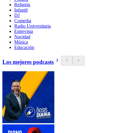
Religión
Infantil
DJ
Comedia
Radio Universitaria
Entrevista
Navidad
Música
Educación
Los mejores podcasts