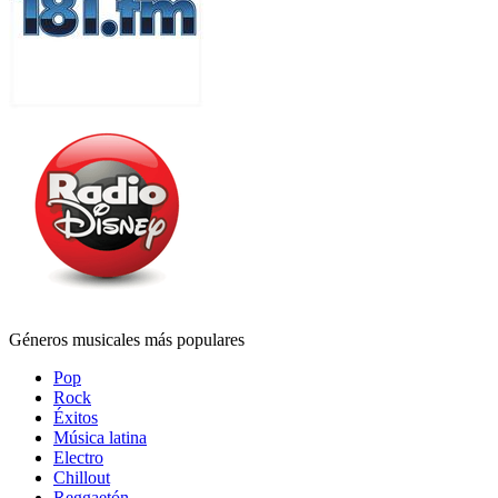
Géneros musicales más populares
Pop
Rock
Éxitos
Música latina
Electro
Chillout
Reggaetón