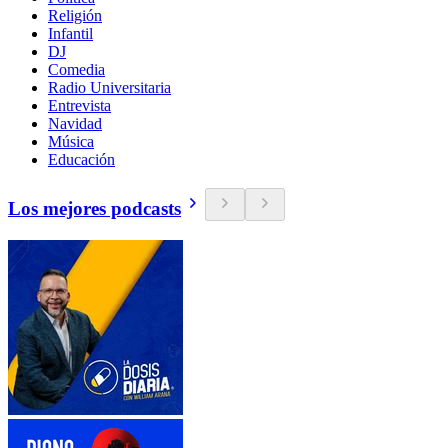
Religión
Infantil
DJ
Comedia
Radio Universitaria
Entrevista
Navidad
Música
Educación
Los mejores podcasts