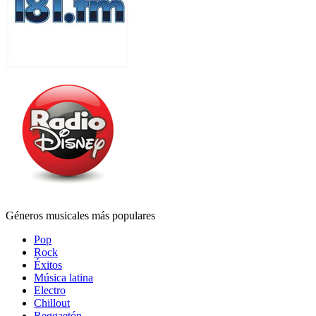
Géneros musicales más populares
Pop
Rock
Éxitos
Música latina
Electro
Chillout
Reggaetón