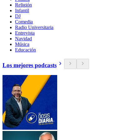
Religión
Infantil
DJ
Comedia
Radio Universitaria
Entrevista
Navidad
Música
Educación
Los mejores podcasts