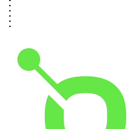
5
.
Estoicismo Filosofia
6
.
Huevos Revueltos con Política
7
.
BBVA Aprendemos juntos
8
.
Despertando
9
.
Durmiendo
10
.
Conducta Delictiva