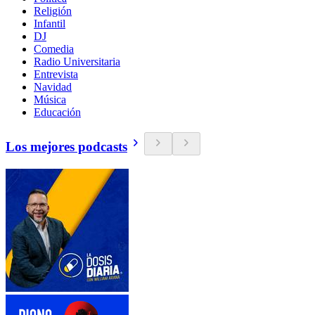
Religión
Infantil
DJ
Comedia
Radio Universitaria
Entrevista
Navidad
Música
Educación
Los mejores podcasts