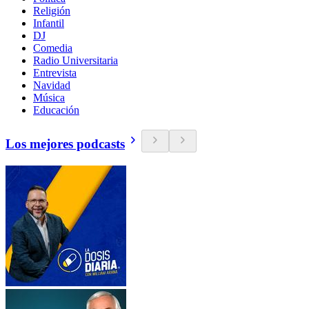
Religión
Infantil
DJ
Comedia
Radio Universitaria
Entrevista
Navidad
Música
Educación
Los mejores podcasts