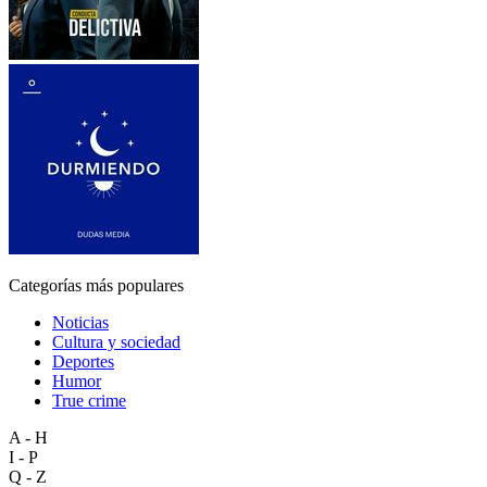
Categorías más populares
Noticias
Cultura y sociedad
Deportes
Humor
True crime
A - H
I - P
Q - Z