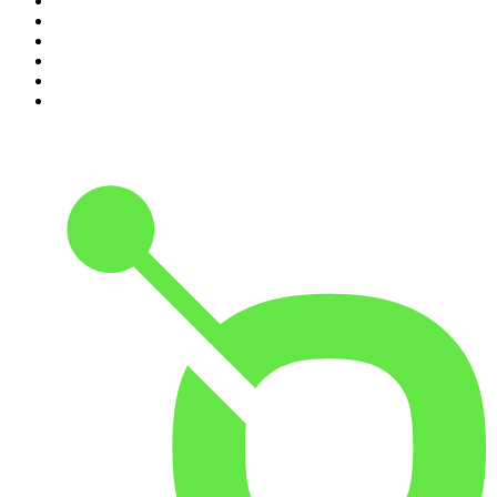
5
.
Estoicismo Filosofia
6
.
Huevos Revueltos con Política
7
.
Despertando
8
.
BBVA Aprendemos juntos
9
.
Conducta Delictiva
10
.
Durmiendo