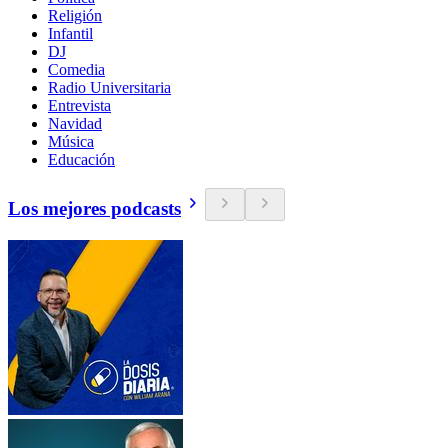
Religión
Infantil
DJ
Comedia
Radio Universitaria
Entrevista
Navidad
Música
Educación
Los mejores podcasts