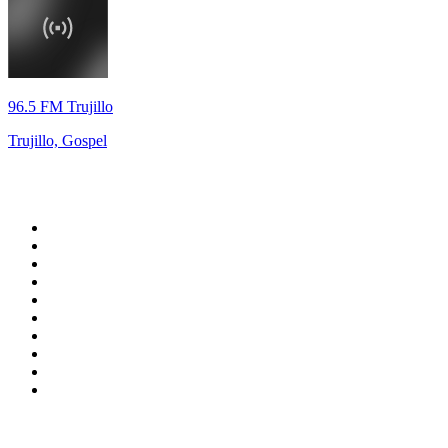
96.5 FM Trujillo
Trujillo, Gospel
Top 100 en
radio.net
1
.
Gay FM
2
.
Blu Radio
3
.
Caracol Radio
4
.
SALSA LA SALSERA
5
.
La FM Medellín
6
.
90s90s DANCE RADIO
7
.
Capital Salsa
8
.
Radioaktiva
9
.
Caracas. Salsa Romántica
10
.
Radio Disney México
Top 100 podcasts en
Colombia