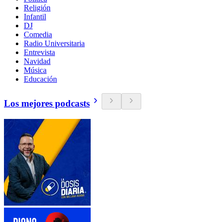
Religión
Infantil
DJ
Comedia
Radio Universitaria
Entrevista
Navidad
Música
Educación
Los mejores podcasts