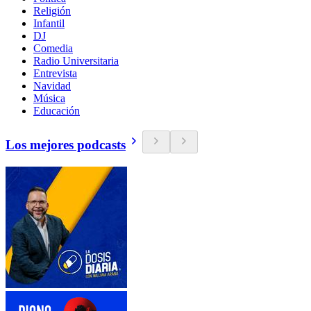
Religión
Infantil
DJ
Comedia
Radio Universitaria
Entrevista
Navidad
Música
Educación
Los mejores podcasts