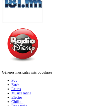
Géneros musicales más populares
Pop
Rock
Éxitos
Música latina
Electro
Chillout
Reggaetón