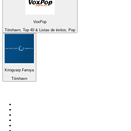
VoxPop
Tórshavn, Top 40 & Listas de éxitos, Pop
Kringvarp Føroya
Tórshavn
Top 100 en
radio.net
1
.
Gay FM
2
.
Blu Radio
3
.
Caracol Radio
4
.
La FM Medellín
5
.
SALSA LA SALSERA
6
.
90s90s DANCE RADIO