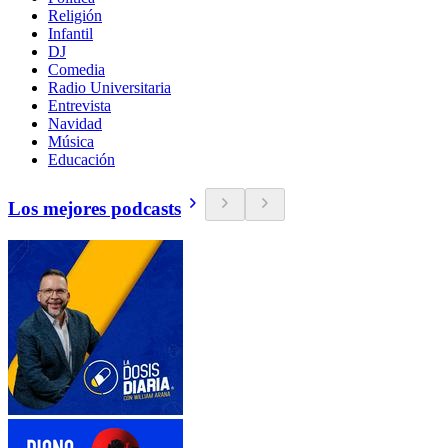
Religión
Infantil
DJ
Comedia
Radio Universitaria
Entrevista
Navidad
Música
Educación
Los mejores podcasts