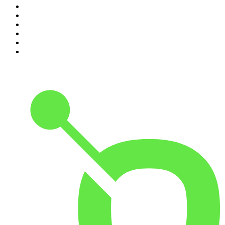
5
.
Estoicismo Filosofia
6
.
Durmiendo
7
.
Despertando
8
.
BBVA Aprendemos juntos
9
.
Se Regalan Dudas
10
.
Conducta Delictiva