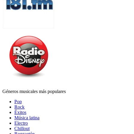
Géneros musicales más populares
Pop
Rock
Éxitos
Música latina
Electro
Chillout
Reggaetón