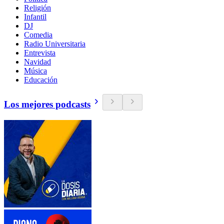
Religión
Infantil
DJ
Comedia
Radio Universitaria
Entrevista
Navidad
Música
Educación
Los mejores podcasts