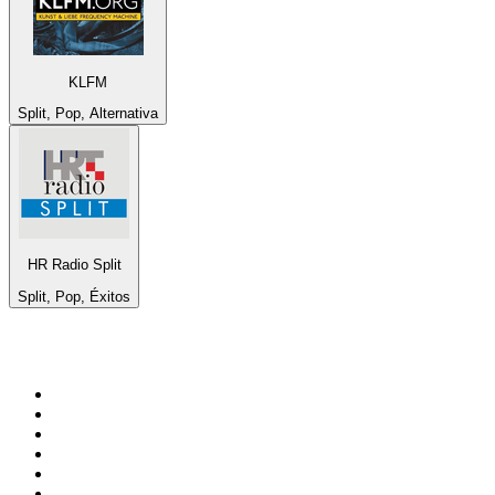
KLFM
Split, Pop, Alternativa
HR Radio Split
Split, Pop, Éxitos
Top 100 en
radio.net
1
.
Gay FM
2
.
Blu Radio
3
.
Caracol Radio
4
.
SALSA LA SALSERA
5
.
La FM Medellín
6
.
90s90s DANCE RADIO