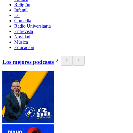
Religión
Infantil
DJ
Comedia
Radio Universitaria
Entrevista
Navidad
Música
Educación
Los mejores podcasts