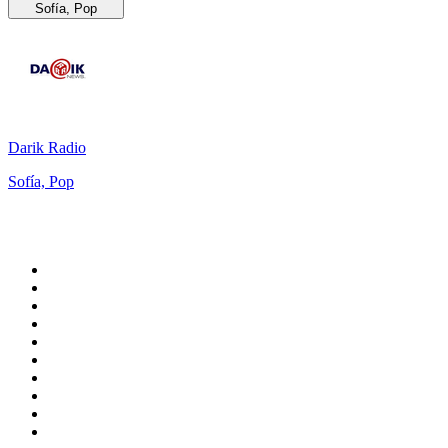
Sofía, Pop
Darik Radio
Sofía, Pop
Top 100 en
radio.net
1
.
Gay FM
2
.
Blu Radio
3
.
Caracol Radio
4
.
SALSA LA SALSERA
5
.
La FM Medellín
6
.
90s90s DANCE RADIO
7
.
Capital Salsa
8
.
Radioaktiva
9
.
Caracas. Salsa Romántica
10
.
Radio Disney México