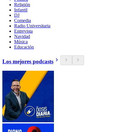
Religión
Infantil
DJ
Comedia
Radio Universitaria
Entrevista
Navidad
Música
Educación
Los mejores podcasts