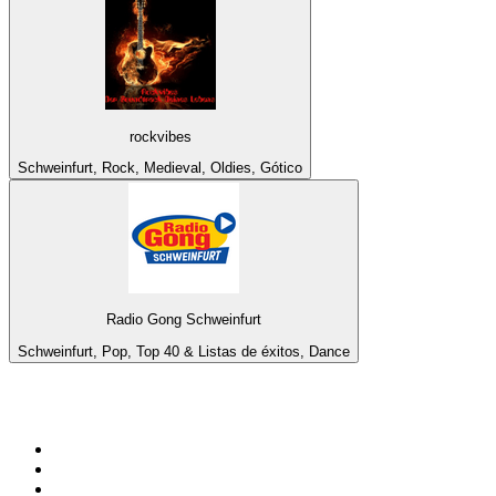
rockvibes
Schweinfurt, Rock, Medieval, Oldies, Gótico
Radio Gong Schweinfurt
Schweinfurt, Pop, Top 40 & Listas de éxitos, Dance
Top 100 en
radio.net
1
.
Gay FM
2
.
Blu Radio
3
.
Caracol Radio