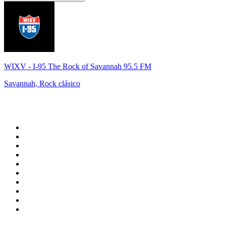
WIXV - I-95 The Rock of Savannah 95.5 FM
Savannah, Rock clásico
Top 100 en
radio.net
1
.
Gay FM
2
.
Blu Radio
3
.
Caracol Radio
4
.
SALSA LA SALSERA
5
.
La FM Medellín
6
.
90s90s DANCE RADIO
7
.
Radioaktiva
8
.
Capital Salsa
9
.
Caracas. Salsa Romántica
10
.
Radio Disney México