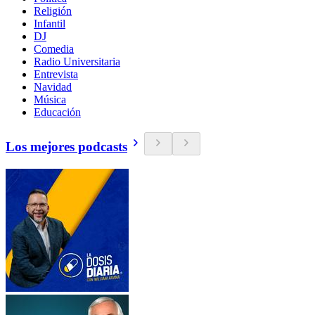
Religión
Infantil
DJ
Comedia
Radio Universitaria
Entrevista
Navidad
Música
Educación
Los mejores podcasts