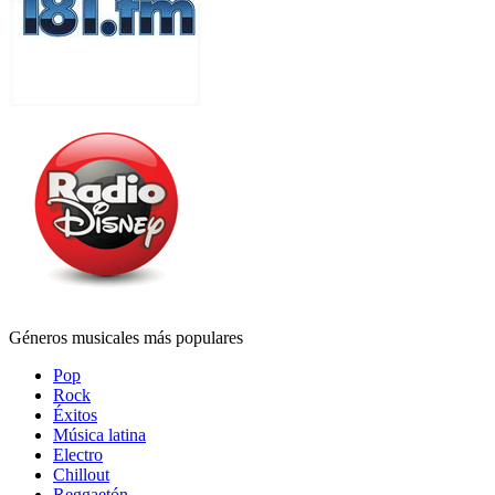
Géneros musicales más populares
Pop
Rock
Éxitos
Música latina
Electro
Chillout
Reggaetón