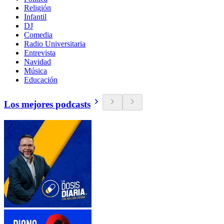
Religión
Infantil
DJ
Comedia
Radio Universitaria
Entrevista
Navidad
Música
Educación
Los mejores podcasts