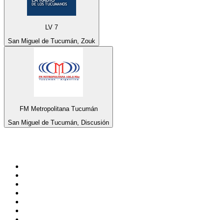
LV 7
San Miguel de Tucumán, Zouk
FM Metropolitana Tucumán
San Miguel de Tucumán, Discusión
Top 100 en
radio.net
1
.
Gay FM
2
.
Blu Radio
3
.
Caracol Radio
4
.
La FM Medellín
5
.
90s90s DANCE RADIO
6
.
SALSA LA SALSERA
7
.
Radioaktiva