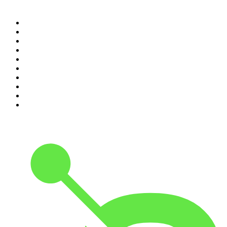
Top 100 podcasts en
Colombia
1
.
LA DOSIS DIARIA ROKA
2
.
DianaUribe.fm
3
.
365 con Dios
4
.
Seminario Fenix | Brian Tracy
5
.
Estoicismo Filosofia
6
.
Durmiendo
7
.
Despertando
8
.
BBVA Aprendemos juntos
9
.
Se Regalan Dudas
10
.
Conducta Delictiva