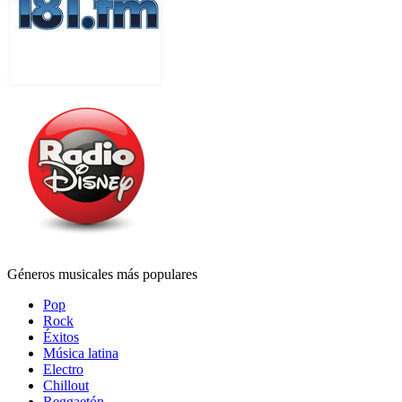
Géneros musicales más populares
Pop
Rock
Éxitos
Música latina
Electro
Chillout
Reggaetón