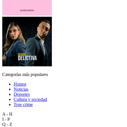
Categorías más populares
Humor
Noticias
Deportes
Cultura y sociedad
True crime
A - H
I - P
Q - Z