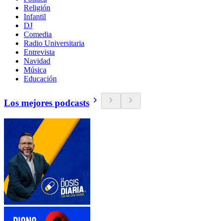
Religión
Infantil
DJ
Comedia
Radio Universitaria
Entrevista
Navidad
Música
Educación
Los mejores podcasts