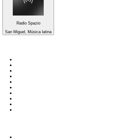
Radio Spazio
San Miguel, Música latina
Top 100 en
radio.net
1
.
Gay FM
2
.
Blu Radio
3
.
Caracol Radio
4
.
La FM Medellín
5
.
SALSA LA SALSERA
6
.
90s90s DANCE RADIO
7
.
Radioaktiva
8
.
Capital Salsa
9
.
181.fm - Awesome 80's
10
.
Radio Disney México
Top 100 podcasts en
Colombia
1
.
LA DOSIS DIARIA ROKA