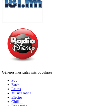
Géneros musicales más populares
Pop
Rock
Éxitos
Música latina
Electro
Chillout
Reggaetón