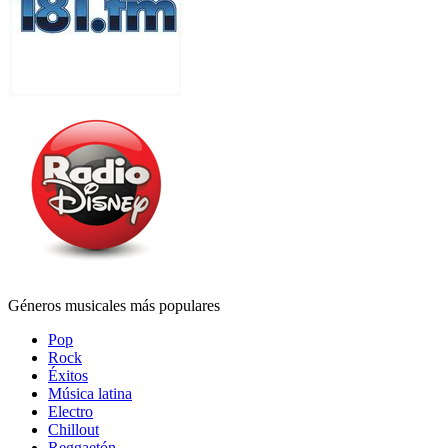
Géneros musicales más populares
Pop
Rock
Éxitos
Música latina
Electro
Chillout
Reggaetón