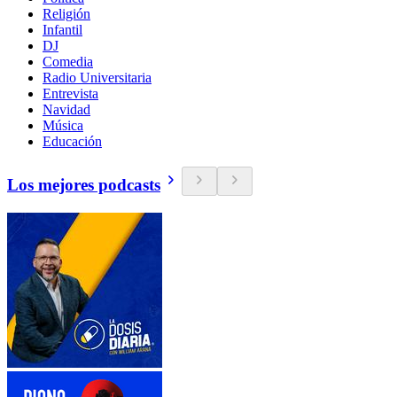
Religión
Infantil
DJ
Comedia
Radio Universitaria
Entrevista
Navidad
Música
Educación
Los mejores podcasts