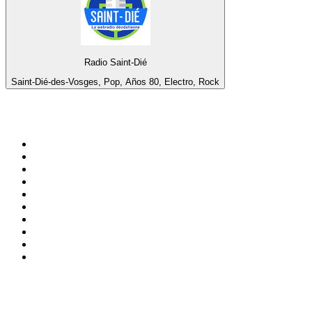
Radio Saint-Dié
Saint-Dié-des-Vosges, Pop, Años 80, Electro, Rock
Top 100 en
radio.net
1
.
Gay FM
2
.
Blu Radio
3
.
Caracol Radio
4
.
La FM Medellín
5
.
90s90s DANCE RADIO
6
.
SALSA LA SALSERA
7
.
Radioaktiva
8
.
Capital Salsa
9
.
181.fm - Awesome 80's
10
.
Radio Disney México
Top 100 podcasts en
Colombia