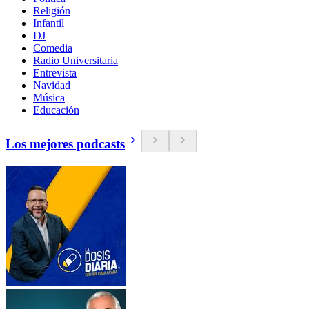
Religión
Infantil
DJ
Comedia
Radio Universitaria
Entrevista
Navidad
Música
Educación
Los mejores podcasts