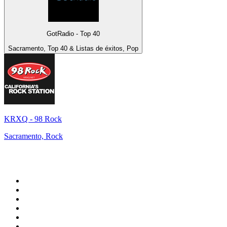
GotRadio - Top 40
Sacramento, Top 40 & Listas de éxitos, Pop
KRXQ - 98 Rock
Sacramento, Rock
Top 100 en
radio.net
1
.
Gay FM
2
.
Blu Radio
3
.
Caracol Radio
4
.
SALSA LA SALSERA
5
.
La FM Medellín
6
.
90s90s DANCE RADIO