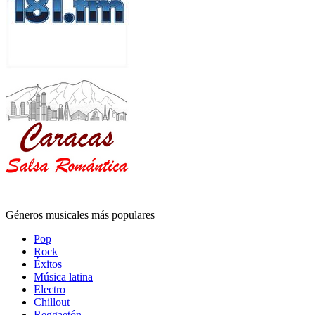
Géneros musicales más populares
Pop
Rock
Éxitos
Música latina
Electro
Chillout
Reggaetón