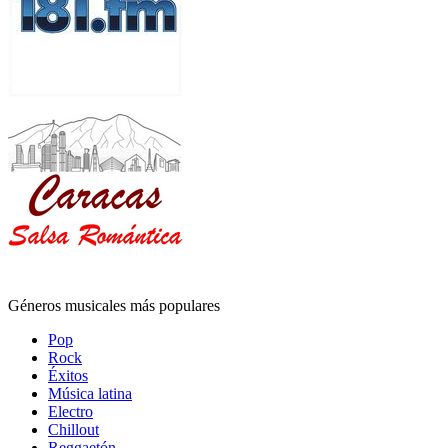
Géneros musicales más populares
Pop
Rock
Éxitos
Música latina
Electro
Chillout
Reggaetón