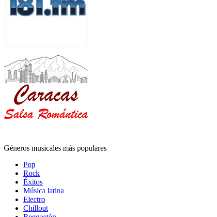
Géneros musicales más populares
Pop
Rock
Éxitos
Música latina
Electro
Chillout
Reggaetón