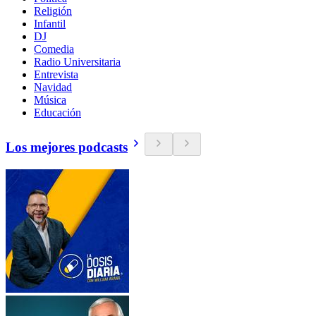
Religión
Infantil
DJ
Comedia
Radio Universitaria
Entrevista
Navidad
Música
Educación
Los mejores podcasts