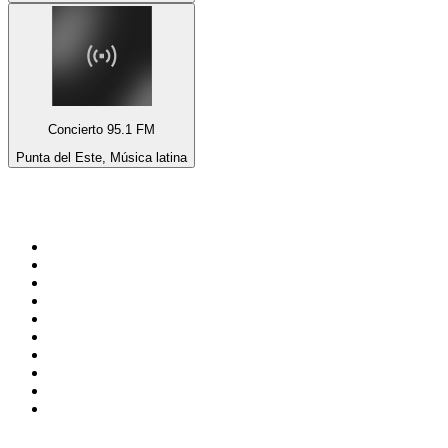
Concierto 95.1 FM
Punta del Este, Música latina
Top 100 en
radio.net
1
.
Gay FM
2
.
Blu Radio
3
.
Caracol Radio
4
.
SALSA LA SALSERA
5
.
La FM Medellín
6
.
90s90s DANCE RADIO
7
.
Capital Salsa
8
.
Radioaktiva
9
.
181.fm - Awesome 80's
10
.
Caracas. Salsa Romántica