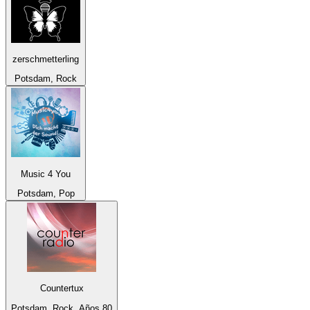
zerschmetterling
Potsdam, Rock
Music 4 You
Potsdam, Pop
Countertux
Potsdam, Rock, Años 80