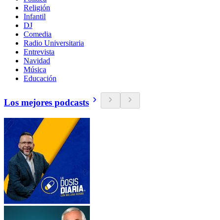
Religión
Infantil
DJ
Comedia
Radio Universitaria
Entrevista
Navidad
Música
Educación
Los mejores podcasts