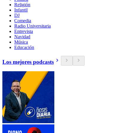
Religión
Infantil
DJ
Comedia
Radio Universitaria
Entrevista
Navidad
Música
Educación
Los mejores podcasts