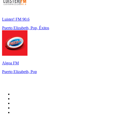
Luister! FM 90.6
Puerto Elizabeth, Pop, Éxitos
Algoa FM
Puerto Elizabeth, Pop
Top 100 en
radio.net
1
.
Gay FM
2
.
Blu Radio
3
.
Caracol Radio
4
.
SALSA LA SALSERA
5
.
La FM Medellín