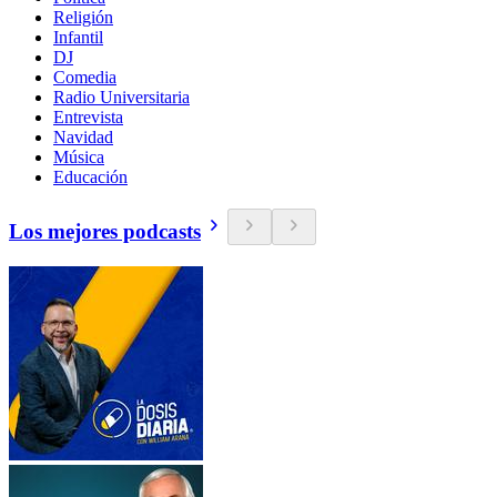
Religión
Infantil
DJ
Comedia
Radio Universitaria
Entrevista
Navidad
Música
Educación
Los mejores podcasts