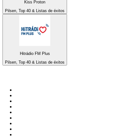
Kiss Proton
Pilsen, Top 40 & Listas de éxitos
Hitrádio FM Plus
Pilsen, Top 40 & Listas de éxitos
Top 100 en
radio.net
1
.
Gay FM
2
.
Blu Radio
3
.
Caracol Radio
4
.
SALSA LA SALSERA
5
.
La FM Medellín
6
.
90s90s DANCE RADIO
7
.
Capital Salsa
8
.
Radioaktiva
9
.
181.fm - Awesome 80's