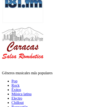
Géneros musicales más populares
Pop
Rock
Éxitos
Música latina
Electro
Chillout
Reggaetón