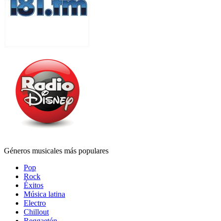
Géneros musicales más populares
Pop
Rock
Éxitos
Música latina
Electro
Chillout
Reggaetón