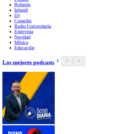
Religión
Infantil
DJ
Comedia
Radio Universitaria
Entrevista
Navidad
Música
Educación
Los mejores podcasts