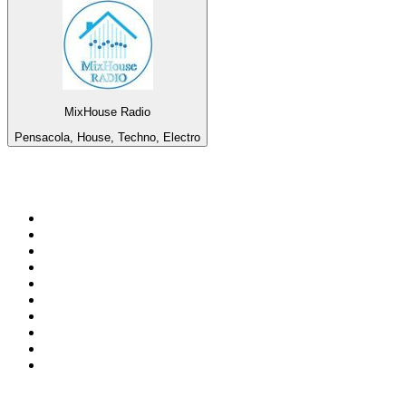
MixHouse Radio
Pensacola, House, Techno, Electro
Top 100 en
radio.net
1
.
Gay FM
2
.
Blu Radio
3
.
Caracol Radio
4
.
La FM Medellín
5
.
SALSA LA SALSERA
6
.
90s90s DANCE RADIO
7
.
Radioaktiva
8
.
Capital Salsa
9
.
181.fm - Awesome 80's
10
.
Radio Disney México
Top 100 podcasts en
Colombia