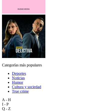
Categorías más populares
Deportes
Noticias
Humor
Cultura y sociedad
True crime
A - H
I - P
Q - Z