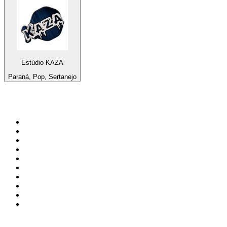
Estúdio KAZA
Paraná, Pop, Sertanejo
Top 100 en
radio.net
1
.
Gay FM
2
.
Blu Radio
3
.
Caracol Radio
4
.
La FM Medellín
5
.
SALSA LA SALSERA
6
.
90s90s DANCE RADIO
7
.
Radioaktiva
8
.
Capital Salsa
9
.
181.fm - Awesome 80's
10
.
Radio Disney México
Top 100 podcasts en
Colombia