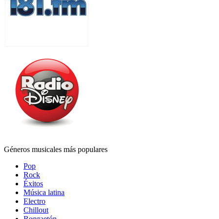
Géneros musicales más populares
Pop
Rock
Éxitos
Música latina
Electro
Chillout
Reggaetón