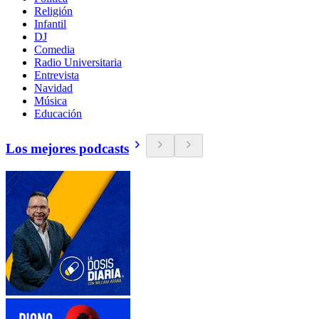
Religión
Infantil
DJ
Comedia
Radio Universitaria
Entrevista
Navidad
Música
Educación
Los mejores podcasts