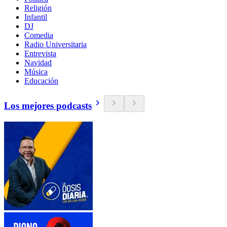
Religión
Infantil
DJ
Comedia
Radio Universitaria
Entrevista
Navidad
Música
Educación
Los mejores podcasts