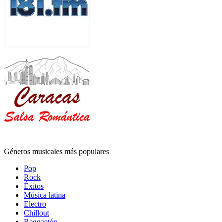
Géneros musicales más populares
Pop
Rock
Éxitos
Música latina
Electro
Chillout
Reggaetón