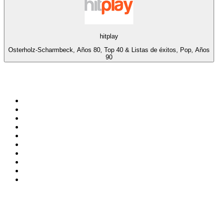
hitplay
Osterholz-Scharmbeck, Años 80, Top 40 & Listas de éxitos, Pop, Años
90
Top 100 en
radio.net
1
.
Gay FM
2
.
Blu Radio
3
.
Caracol Radio
4
.
SALSA LA SALSERA
5
.
La FM Medellín
6
.
90s90s DANCE RADIO
7
.
Capital Salsa
8
.
Radioaktiva
9
.
181.fm - Awesome 80's
10
.
Caracas. Salsa Romántica
Top 100 podcasts en
Colombia