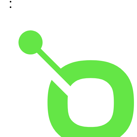
9
.
Conducta Delictiva
10
.
Durmiendo