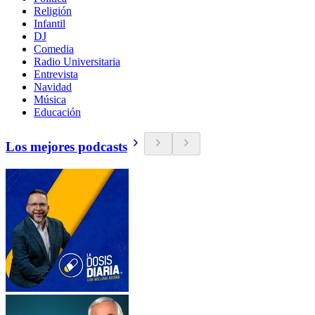
Religión
Infantil
DJ
Comedia
Radio Universitaria
Entrevista
Navidad
Música
Educación
Los mejores podcasts