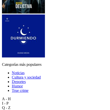
Categorías más populares
Noticias
Cultura y sociedad
Deportes
Humor
True crime
A - H
I - P
Q - Z