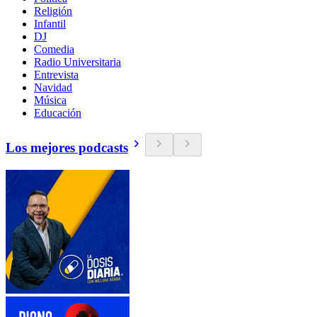
Religión
Infantil
DJ
Comedia
Radio Universitaria
Entrevista
Navidad
Música
Educación
Los mejores podcasts