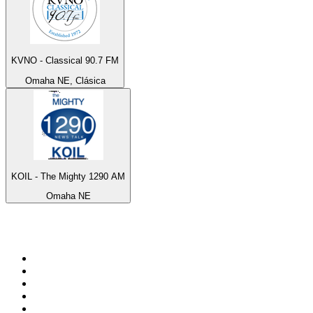
KVNO - Classical 90.7 FM
Omaha NE, Clásica
KOIL - The Mighty 1290 AM
Omaha NE
Top 100 en
radio.net
1
.
Gay FM
2
.
Blu Radio
3
.
Caracol Radio
4
.
SALSA LA SALSERA
5
.
La FM Medellín