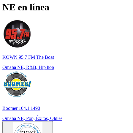
NE
en línea
KOWN 95.7 FM The Boss
Omaha NE, R&B, Hip hop
Boomer 104.1 1490
Omaha NE, Pop, Éxitos, Oldies