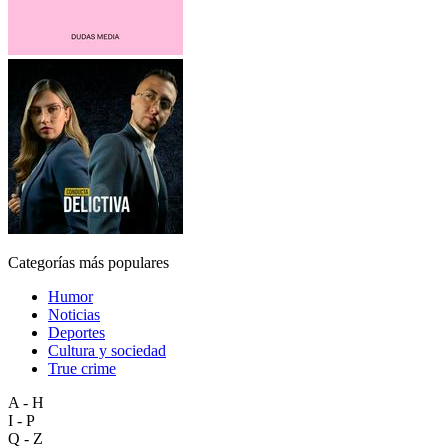
Categorías más populares
Humor
Noticias
Deportes
Cultura y sociedad
True crime
A - H
I - P
Q - Z