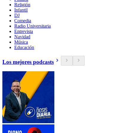
Religión
Infantil
DJ
Comedia
Radio Universitaria
Entrevista
Navidad
Música
Educación
Los mejores podcasts