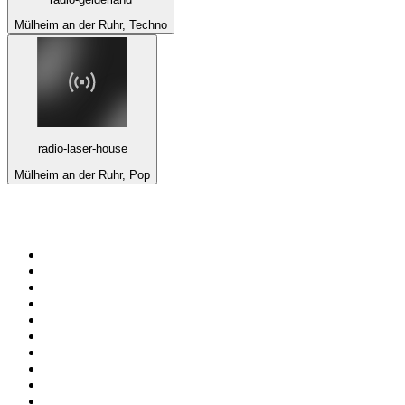
Mülheim an der Ruhr, Techno
radio-laser-house
Mülheim an der Ruhr, Pop
Top 100 en
radio.net
1
.
Gay FM
2
.
Blu Radio
3
.
Caracol Radio
4
.
La FM Medellín
5
.
SALSA LA SALSERA
6
.
90s90s DANCE RADIO
7
.
Radioaktiva
8
.
Capital Salsa
9
.
181.fm - Awesome 80's
10
.
Radio Disney México