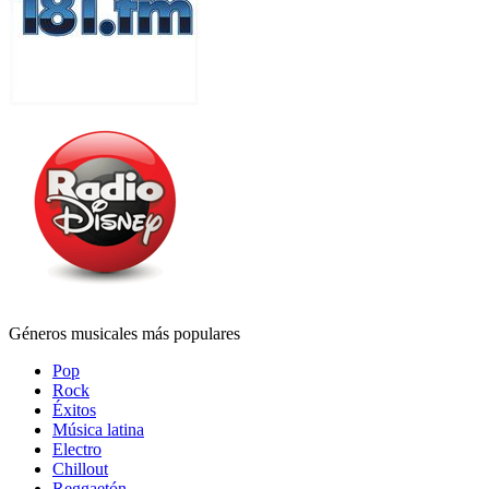
Géneros musicales más populares
Pop
Rock
Éxitos
Música latina
Electro
Chillout
Reggaetón