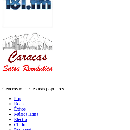
Géneros musicales más populares
Pop
Rock
Éxitos
Música latina
Electro
Chillout
Reggaetón