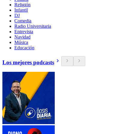
Religión
Infantil
DJ
Comedia
Radio Universitaria
Entrevista
Navidad
Música
Educación
Los mejores podcasts