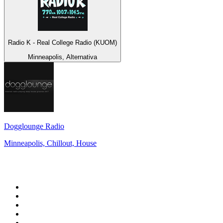
Radio K - Real College Radio (KUOM)
Minneapolis, Alternativa
Dogglounge Radio
Minneapolis, Chillout, House
Top 100 en
radio.net
1
.
Gay FM
2
.
Blu Radio
3
.
Caracol Radio
4
.
SALSA LA SALSERA
5
.
La FM Medellín