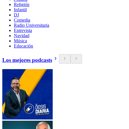
Religión
Infantil
DJ
Comedia
Radio Universitaria
Entrevista
Navidad
Música
Educación
Los mejores podcasts