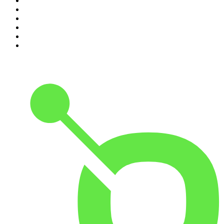
5
.
Estoicismo Filosofia
6
.
Huevos Revueltos con Política
7
.
Despertando
8
.
BBVA Aprendemos juntos
9
.
Conducta Delictiva
10
.
Durmiendo