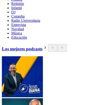
Religión
Infantil
DJ
Comedia
Radio Universitaria
Entrevista
Navidad
Música
Educación
Los mejores podcasts