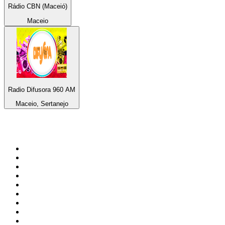
Rádio CBN (Maceió)
Maceio
Radio Difusora 960 AM
Maceio, Sertanejo
Top 100 en
radio.net
1
.
Gay FM
2
.
Blu Radio
3
.
Caracol Radio
4
.
SALSA LA SALSERA
5
.
La FM Medellín
6
.
90s90s DANCE RADIO
7
.
Radioaktiva
8
.
Capital Salsa
9
.
Caracas. Salsa Romántica