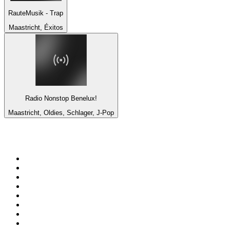
RauteMusik - Trap
Maastricht, Éxitos
Radio Nonstop Benelux!
Maastricht, Oldies, Schlager, J-Pop
Top 100 en
radio.net
1
.
Gay FM
2
.
Blu Radio
3
.
Caracol Radio
4
.
La FM Medellín
5
.
SALSA LA SALSERA
6
.
90s90s DANCE RADIO
7
.
Radioaktiva
8
.
Capital Salsa