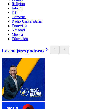
Religión
Infantil
DJ
Comedia
Radio Universitaria
Entrevista
Navidad
Música
Educación
Los mejores podcasts