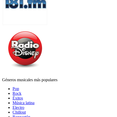
Géneros musicales más populares
Pop
Rock
Éxitos
Música latina
Electro
Chillout
Reggaetón