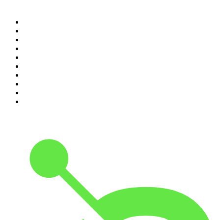
Top 100 podcasts en
Colombia
1
.
LA DOSIS DIARIA ROKA
2
.
DianaUribe.fm
3
.
Seminario Fenix | Brian Tracy
4
.
365 con Dios
5
.
Estoicismo Filosofia
6
.
Huevos Revueltos con Política
7
.
BBVA Aprendemos juntos
8
.
Despertando
9
.
Durmiendo
10
.
Conducta Delictiva