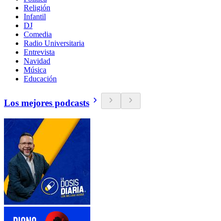
Religión
Infantil
DJ
Comedia
Radio Universitaria
Entrevista
Navidad
Música
Educación
Los mejores podcasts