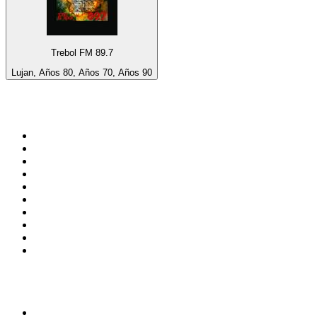
Trebol FM 89.7
Lujan, Años 80, Años 70, Años 90
Top 100 en
radio.net
1
.
Gay FM
2
.
Blu Radio
3
.
Caracol Radio
4
.
SALSA LA SALSERA
5
.
La FM Medellín
6
.
90s90s DANCE RADIO
7
.
Capital Salsa
8
.
Radioaktiva
9
.
Caracas. Salsa Romántica
10
.
Radio Disney México
Top 100 podcasts en
Colombia
1
.
LA DOSIS DIARIA ROKA