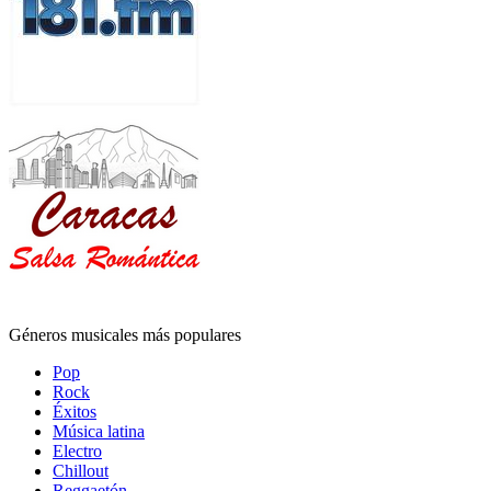
Géneros musicales más populares
Pop
Rock
Éxitos
Música latina
Electro
Chillout
Reggaetón