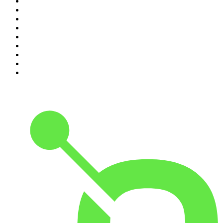
2
.
DianaUribe.fm
3
.
Seminario Fenix | Brian Tracy
4
.
365 con Dios
5
.
Estoicismo Filosofia
6
.
Despertando
7
.
El Pulso del Fútbol
8
.
Durmiendo
9
.
BBVA Aprendemos juntos
10
.
Conducta Delictiva