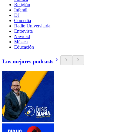
Religión
Infantil
DJ
Comedia
Radio Universitaria
Entrevista
Navidad
Música
Educación
Los mejores podcasts