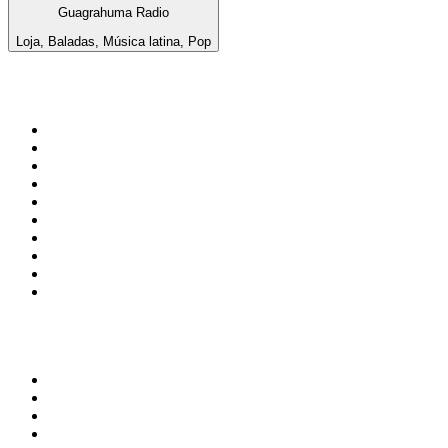
Guagrahuma Radio
Loja, Baladas, Música latina, Pop
Top 100 en
radio.net
1
.
Gay FM
2
.
Blu Radio
3
.
Caracol Radio
4
.
SALSA LA SALSERA
5
.
La FM Medellín
6
.
90s90s DANCE RADIO
7
.
Capital Salsa
8
.
Radioaktiva
9
.
181.fm - Awesome 80's
10
.
Caracas. Salsa Romántica
Top 100 podcasts en
Colombia
1
.
LA DOSIS DIARIA ROKA
2
.
DianaUribe.fm
3
.
Seminario Fenix | Brian Tracy
4
.
365 con Dios