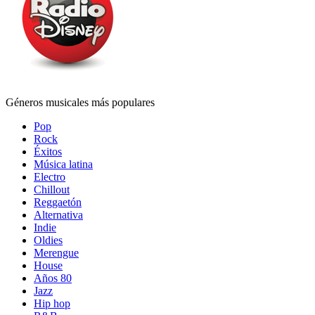
Géneros musicales más populares
Pop
Rock
Éxitos
Música latina
Electro
Chillout
Reggaetón
Alternativa
Indie
Oldies
Merengue
House
Años 80
Jazz
Hip hop