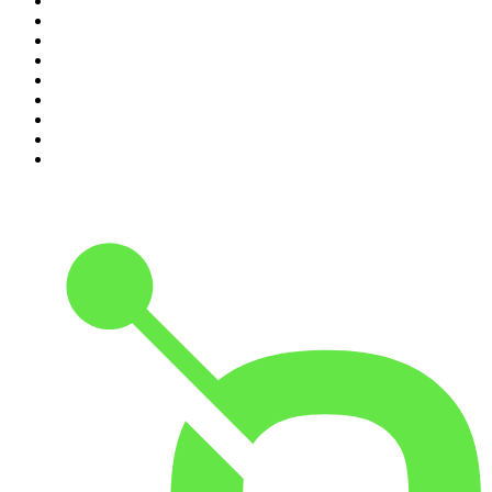
2
.
DianaUribe.fm
3
.
Seminario Fenix | Brian Tracy
4
.
365 con Dios
5
.
Estoicismo Filosofia
6
.
Huevos Revueltos con Política
7
.
BBVA Aprendemos juntos
8
.
Despertando
9
.
Durmiendo
10
.
Conducta Delictiva