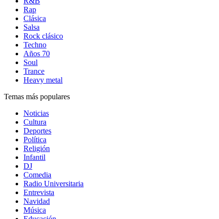
R&B
Rap
Clásica
Salsa
Rock clásico
Techno
Años 70
Soul
Trance
Heavy metal
Temas más populares
Noticias
Cultura
Deportes
Política
Religión
Infantil
DJ
Comedia
Radio Universitaria
Entrevista
Navidad
Música
Educación