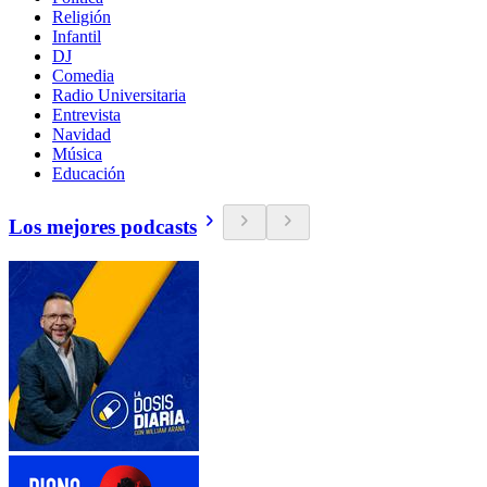
Religión
Infantil
DJ
Comedia
Radio Universitaria
Entrevista
Navidad
Música
Educación
Los mejores podcasts