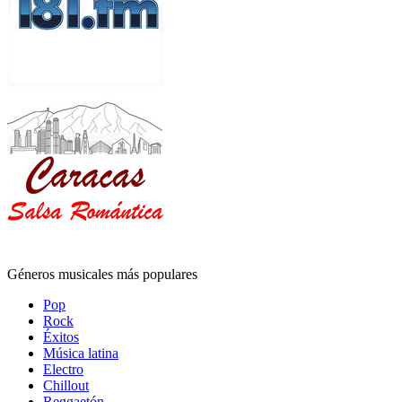
Géneros musicales más populares
Pop
Rock
Éxitos
Música latina
Electro
Chillout
Reggaetón