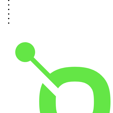
5
.
Estoicismo Filosofia
6
.
Despertando
7
.
El Pulso del Fútbol
8
.
Durmiendo
9
.
BBVA Aprendemos juntos
10
.
Conducta Delictiva